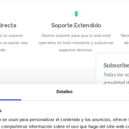
irecta
Soporte Extendido
rá un experto
Damos soporte para que tu web esté
Siem
tu proyecto sea
operativa en todo momento y solucionar
de
ito.
aspectos técnicos.
Subscribe
Todas las n
actualidad 
Legales
Detalles
Aviso Legal
s
b se usan para personalizar el contenido y los anuncios, ofrecer
Política de Privacidad
s, compartimos información sobre el uso que haga del sitio web 