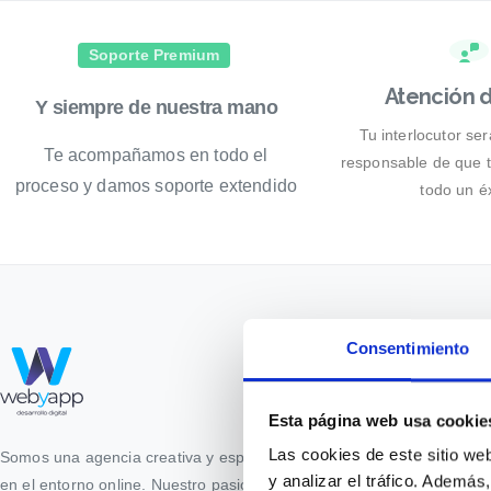
Soporte Premium
Atención d
Y
siempre
de
nuestra
mano
Tu interlocutor se
Te acompañamos en todo el
responsable de que 
proceso y damos soporte extendido
todo un éx
Compañía
Consentimiento
Sobre Nosotros
Esta página web usa cookie
Las cookies de este sitio we
El equipo
Somos una agencia creativa y especializada
y analizar el tráfico. Ademá
en el entorno online. Nuestro pasión, que tu