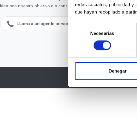
Social Media
redes sociales, publicidad y
idea sea nuestro objetivo a alcanzar.
que hayan recopilado a parti
LLama a un agente personal
Selección
Necesarias
de
consentimiento
Copyright ©
Web&A
Denegar