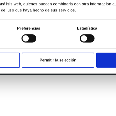
Política de Cookies
 análisis web, quienes pueden combinarla con otra información q
r del uso que haya hecho de sus servicios.
Preferencias
Estadística
pp
| Hecho para que tu negocio
Cuide a sus clientes.
Permitir la selección
© WebyApp.es - All rights reserved